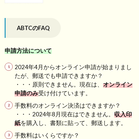
1
ABTC
の
FAQ
ABTCのFAQ
1.1
申請
方法
申請方法について
につ
いて
2024年4月からオンライン申請が始まりまし
1.2
たが、郵送でも申請できますか？
バー
・・・原則できません。現在は、
オンライン
チャ
ル
申請のみ
受け付けています。
ABTC
につ
手数料のオンライン決済はできますか？
いて
・・・2024年8月現在はできません。
収入印
1.3
紙
を購入し、書類に貼って、郵送します。
現在
手数料はいくらですか？
有効