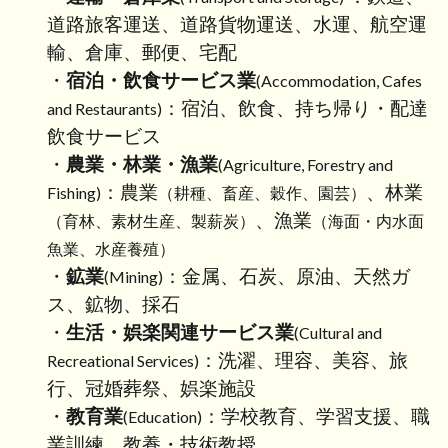
道路旅客運送、道路貨物運送、水運、航空運
行政
書士
輸、倉庫、郵便、宅配
トラ
・
宿泊・飲食サービス業
(Accommodation, Cafes
スト
：宿泊、飲食、持ち帰り・配達
事務
and Restaurants)
所の
飲食サービス
ABTC
・
農業・林業・漁業
(Agriculture, Forestry and
申請
：農業
、林業
代行
Fishing)
（耕種、畜産、穀作、園芸）
サー
、漁業
（育林、素材生産、製薪炭）
（海面・内水面
ビス
魚業、水産養殖）
3.1
・
鉱業
：金属、石炭、原油、天然ガ
(Mining)
サー
ス、鉱物、採石
ビス
・
生活・娯楽関連サービス業
(Cultural and
料金
（新
：洗濯、理容、美容、旅
Recreational Services)
規交
行、冠婚葬祭、娯楽施設
付申
・
教育業
：学校教育、学習支援、職
(Education)
請）
業訓練、教養・技術教授