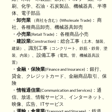
内容
刷、化学、石油・石炭製品、機械器具、半導
変更
体、電子部品
手続
・
卸売業
： 商
（商社を含む）(Wholesale Trade)
につ
いて
社、各種商品卸売、機械器具卸売
・
小売業
： 各種商品小売
(Retail Trade)
1.10
・
建設業
：総合工事
(Construction)
（土木、舗装、
査証・
滞在資
、識別工事
建築）
（コンクリート、鉄筋・鉄骨、塗
格
、設備工事
装、内装）
（電気、管、機械器具設
1.11
置）
入国審
・
金融・保険業
：銀行、
(Finance and Insurance)
査
貸金、クレジットカード、金融商品取引、保
2
険
さ
・
情報通信業
：通
(Communication and Services)
い
信、放送、情報サービス、インターネット、
ご
に
映像、広告、ITサービス
・
運輸・倉庫業
：鉄道、
(Transport and Storage)
3