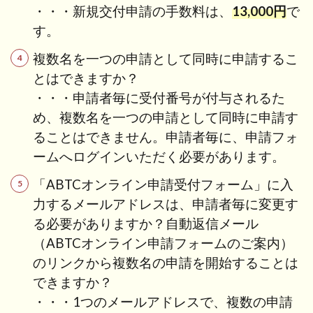
なプ
・・・新規交付申請の手数料は、
13,000円
で
ラス
す。
チッ
ク
複数名を一つの申請として同時に申請するこ
ABTC
とはできますか？
を所
持し
・・・申請者毎に受付番号が付与されるた
てい
め、複数名を一つの申請として同時に申請す
る方
ることはできません。申請者毎に、申請フォ
1.4
ームへログインいただく必要があります。
デバ
イス
「ABTCオンライン申請受付フォーム」に入
に関
力するメールアドレスは、申請者毎に変更す
する
る必要がありますか？自動返信メール
質問
（ABTCオンライン申請フォームのご案内）
1.5
のリンクから複数名の申請を開始することは
申請
できますか？
要件
につ
・・・1つのメールアドレスで、複数の申請
いて