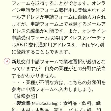
フォームを取得することができます。オンラ
1.6
イン申請受付フォーム取得用に登録されたメ
申請
ールアドレスが申請フォームに自動入力され
書類
ますが、申請フォーム上で登録するメールア
につ
いて
ドレスの編集が可能です。また、オンライン
申請受付フォーム取得用アドレスとバーチャ
1.7
ルABTC交付通知用アドレスを、それぞれ別
海外
から
に登録することもできます。
申請
する
新規交付申請フォームで業種選択が必須とな
場合
っていますが、自身の業種がどの分野に該当
1.8
するかわかりません。
審査
・・・業種が不明な方は、こちらの分類例を
状況
参考に申請フォームへ入力しましょう。
の照
【業種参照】
会
・
製造業
：食料品・飲料、繊
(Manufacturing)
1.9
維、木材・木製品、家具、パルプ・紙、印
登録