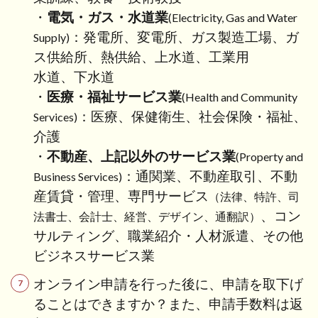
4
・
電気・ガス・水道業
(Electricity, Gas and Water
専
：発電所、変電所、ガス製造工場、ガ
門
Supply)
家
ス供給所、熱供給、上水道、工業用
へ
水道、下水道
の
・
医療・福祉サービス業
ご
(Health and Community
相
：医療、保健衛生、社会保険・福祉、
Services)
談
介護
を
・
不動産、上記以外のサービス業
ご
(Property and
希
：通関業、不動産取引、不動
Business Services)
望
産賃貸・管理、専門サービス
（法律、特許、司
の
、コン
方
法書士、会計士、経営、デザイン、通翻訳）
へ
サルティング、職業紹介・人材派遣、その他
ビジネスサービス業
オンライン申請を行った後に、申請を取下げ
ることはできますか？また、申請手数料は返