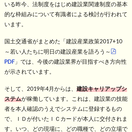
い
いる昨今、法制度をはじめ建設業関連制度の基本
ご
的な枠組みについて有識者による検討が行われて
に
います。
7
専
門
国土交通省がまとめた「建設産業政策2017+10
家
へ
～若い人たちに明日の建設産業を語ろう～
の
PDF
」では、今後の建設業界が目指すべき方向性
ご
相
が示されています。
談
を
ご
そして、2019年4月からは、
建設キャリアップシ
希
ステム
が稼働しています。これは、建設業の技能
望
の
者を本人確認のうえでシステムに登録するもの
方
で、ＩＤが付いたＩＣカードが本人に交付されま
へ
す。いつ、どの現場に、どの職種で、どの立場で