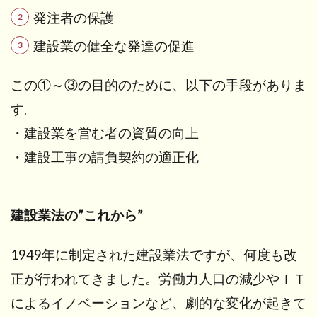
工事
発注者の保護
と
は？
建設業の健全な発達の促進
5.2
この①～③の目的のために、以下の手段がありま
まと
め：
す。
建築
工事
・建設業を営む者の資質の向上
と建
・建設工事の請負契約の適正化
築業
の種
類・
工事
建設業法の”これから”
内
容・
工事
1949年に制定された建設業法ですが、何度も改
の例
正が行われてきました。労働力人口の減少やＩＴ
6
によるイノベーションなど、劇的な変化が起きて
さ