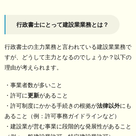
3.2
建設
行政書士にとって建設業業務とは？
業法
の”こ
れか
ら”
行政書士の主力業務と言われている建設業業務で
3.3
すが、どうして主力となるのでしょうか？以下の
建設
理由が考えられます。
業法
の構
成
・事業者数が多いこと
4
・許可に
更新
があること
どん
・許可制度にかかる手続きの根拠が
法律以外
にも
なと
き、
あること（例：許可事務ガイドラインなど）
建設
業の
・建設業が営む事業に段階的な発展性があること
許可