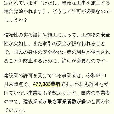
定されています（ただし、軽微な工事を施工する
って
建設
場合は除かれます）。どうして許可が必要なので
業業
しょうか？
務と
は？
3
信頼性の劣る設計や施工によって、工作物の安全
建
性が欠如し、また取引の安全が損なわれること
設
業
で、国民の身体の安全や発注者の利益が侵害され
法
ることを防止するために、許可が必要なのです。
に
つ
い
建設業の許可を受けている事業者は、令和6年3
て
月末時点で、
479,383業者
です。他にも許可を受
3.1
けていない事業者も多数あります。国内の事業者
建設
業法
の中で、建設業者が
最も事業者数が多い
と言われ
の目
的と
ています。
は？