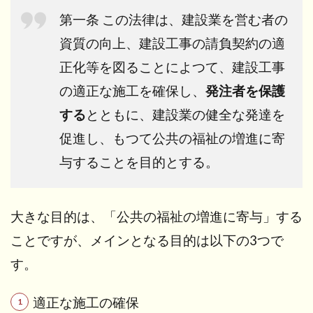
】
第一条 この法律は、建設業を営む者の
4.3
資質の向上、建設工事の請負契約の適
もし
許可
正化等を図ることによつて、建設工事
を受
の適正な施工を確保し、
発注者を保護
けず
に工
する
とともに、建設業の健全な発達を
事を
促進し、もつて公共の福祉の増進に寄
した
ら？
与することを目的とする。
5
建設
業の
大きな目的は、「公共の福祉の増進に寄与」する
種類
ことですが、メインとなる目的は以下の3つで
と
は？
す。
5.1
2つの
適正な施工の確保
一式