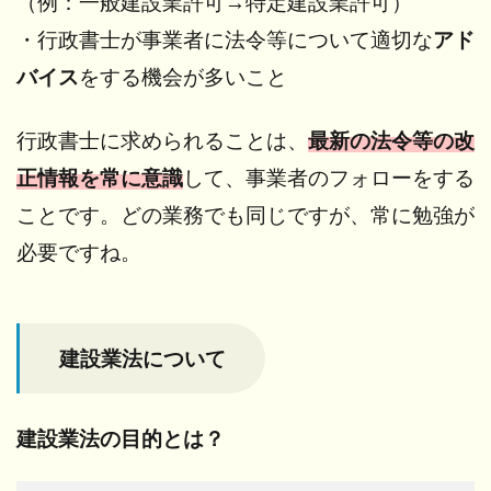
（例：一般建設業許可→特定建設業許可）
が必
要？
・行政書士が事業者に法令等について適切な
アド
4.1
バイス
をする機会が多いこと
【 許
可が
行政書士に求められることは、
最新の法令等の改
不要
な軽
正情報を常に意識
して、事業者のフォローをする
微な
建設
ことです。どの業務でも同じですが、常に勉強が
工事
必要ですね。
と
は？
】
4.2
建設業法について
【 許
可が
必要
建設業法の目的とは？
な工
事と
は？