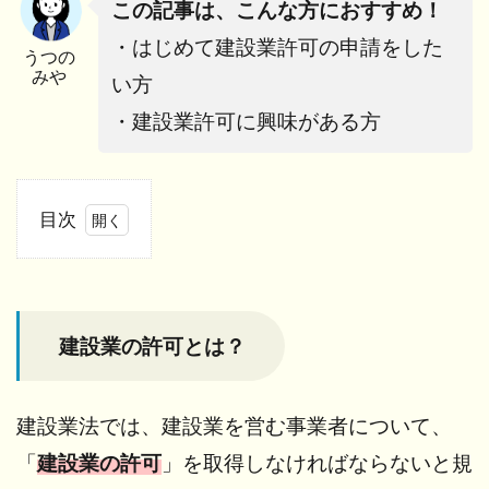
この記事は、こんな方におすすめ！
・はじめて建設業許可の申請をした
うつの
みや
い方
・建設業許可に興味がある方
目次
1
建設
業の
許可
建設業の許可とは？
と
は？
2
建設業法では、建設業を営む事業者について、
行政
書士
「
建設業の許可
」を取得しなければならないと規
にと