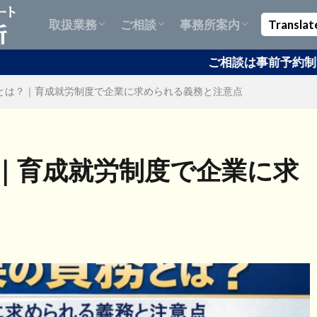
Support for Obtaining Management
Official Document Retrieval &
Unified Supplier Qualification Support
Support for Obtaining, Changing, and
外国人の方：帰化申請サポート
外国人の方：永住許可申請サポート
企業様：在留資格取得・変更・更新
ABTC（APECビジネストラベルカー
自動車業務：名義変更・車庫証明・
風俗営業許可等：飲食店開業サポー
遺言書作成サポート
認知症対策：任意後見契約・死後事
ドローン許可申請サポート
お客様の声 | Customer Testimonial
情報発信
Site Map
取扱業務
ご相談
事務所案内
Translat
and Administration Visa and
Apostille Support
for Overseas Companies | Japan
Renewing Residency Status
申請サポート
ド）申請代行サポート
出張封印
ト
務委任契約など
sa
Startup Visa
Permanent Residency
Spouse Visa
Apostille
Support for Obtaining Management
Official Document Retrieval &
Unified Supplier Qualification Support
Support for Obtaining, Changing, and
外国人の方：帰化申請サポート
外国人の方：永住許可申請サポート
企業様：在留資格取得・変更・更新
ABTC（APECビジネストラベルカー
自動車業務：名義変更・車庫証明・
風俗営業許可等：飲食店開業サポー
遺言書作成サポート
認知症対策：任意後見契約・死後事
ドローン許可申請サポート
お客様の声 | Customer Testimonial
情報発信
Site Map
ご相談は事前予約制です| Consultations req
とは？｜育成就労制度で企業に求められる義務と注意点
Company Establishment（For
Government Procurement
Applications（For Foreigners）
and Administration Visa and
Apostille Support
for Overseas Companies | Japan
Renewing Residency Status
申請サポート
ド）申請代行サポート
出張封印
ト
務委任契約など
Foreigners）
Company Establishment（For
Government Procurement
Applications（For Foreigners）
｜育成就労制度で企業に求
Foreigners）