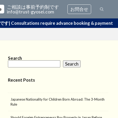
s
ご相談は事前予約制です
e
お問合せ
info@trust-gyosei.com
s
uire advance booking & payment
Search
Search
Recent Posts
Japanese Nationality for Children Born Abroad: The 3-Month
Rule
Should Foreign Entrepreneurs Buy Property in Japan Before