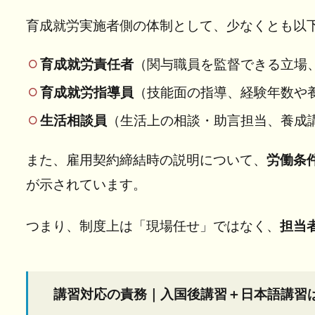
整備
の責
育成就労実施者側の体制として、少なくとも以
務｜
責任
育成就労責任者
（関与職員を監督できる立場
者・
指導
育成就労指導員
（技能面の指導、経験年数や
員・
生活相談員
（生活上の相談・助言担当、養成
生活
相談
また、雇用契約締結時の説明について、
労働条
員の
選任
が示されています。
が前
提
つまり、制度上は「現場任せ」ではなく、
担当
5
講習
対応
講習対応の責務｜入国後講習＋日本語講習は
の責
務｜