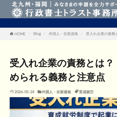
Business Manager Vi
Blog
外国人・在留資格
受入れ企業の責務
HOME
受入れ企業の責務とは？
められる義務と注意点
2026-05-24
外国人・在留資格
育成就労