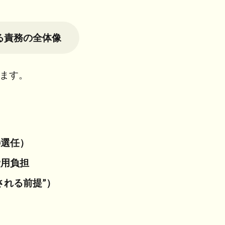
る責務の全体像
ます。
の選任）
費用負担
される前提”）