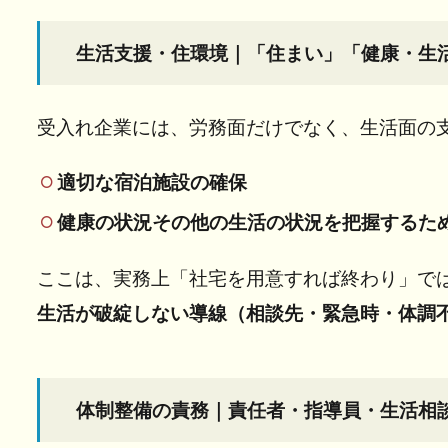
援・
住環
生活支援・住環境｜「住まい」「健康・生
境｜
「住
ま
受入れ企業には、労務面だけでなく、生活面の
い」
「健
適切な宿泊施設の確保
康・
生活
健康の状況その他の生活の状況を把握するた
状況
の把
ここは、実務上「社宅を用意すれば終わり」で
握」
まで
生活が破綻しない導線（相談先・緊急時・体調
含ま
れる
4
体制整備の責務｜責任者・指導員・生活相
体制