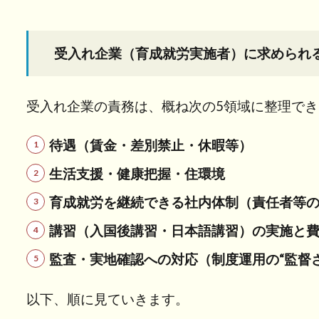
受入
れ企
業
受入れ企業（育成就労実施者）に求められ
（育
成就
労実
受入れ企業の責務は、概ね次の5領域に整理でき
施
者）
待遇（賃金・差別禁止・休暇等）
に求
めら
生活支援・健康把握・住環境
れる
育成就労を継続できる社内体制（責任者等
責務
の全
講習（入国後講習・日本語講習）の実施と
体像
監査・実地確認への対応（制度運用の“監督
2
待遇
以下、順に見ていきます。
に関