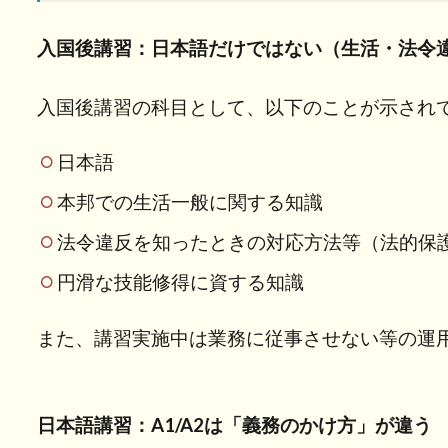
入国
入国後講習：日本語だけではない（生活・法令
後講
習＋
日本
入国後講習の科目として、以下のことが示され
語講
習
日本語
は“企
業側
本邦での生活一般に関する知識
の運
法令違反を知ったときの対応方法等（法的保
用項
目”
円滑な技能修得に資する知識
5.1
また、講習実施中は業務に従事させない等の運
入国
後講
習：
日本
日本語講習：A1/A2は「義務のかけ方」が違う
語だ