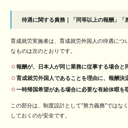
する
責務
｜
待遇に関する責務｜「同等以上の報酬」「
「同
等以
上の
育成就労実施者は、育成就労外国人の待遇につ
報
なものは次のとおりです。
酬」
「差
報酬が、日本人が同じ業務に従事する場合と
別禁
止」
育成就労外国人であることを理由に、報酬決
は明
一時帰国希望がある場合に必要な有給休暇を
示要
件
この部分は、制度設計として“努力義務”ではな
3
しておくのが安全です。
生活
支