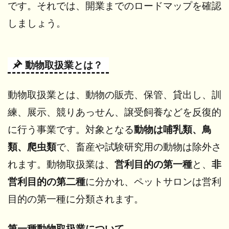
です。それでは、開業までのロードマップを確認
業開
始
しましょう。
2.9
⑧ 税
務署
動物取扱業とは？
への
届出
動物取扱業とは、動物の販売、保管、貸出し、訓
3
ペッ
練、展示、競りあっせん、譲受飼養などを反復的
トサ
に行う事業です。対象となる
動物は哺乳類、鳥
ロン
の開
類、爬虫類
で、畜産や試験研究用の動物は除外さ
業資
れます。動物取扱業は、
営利目的の第一種
と、
非
金は
どれ
営利目的の第二種
に分かれ、ペットサロンは営利
くら
い？
目的の第一種に分類されます。
4
さ
第一種動物取扱業について