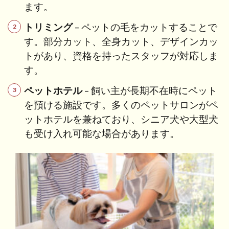
2.2
ます。
① 経
験を
トリミング
– ペットの毛をカットすることで
積む
す。部分カット、全身カット、デザインカッ
2.2.1
トがあり、資格を持ったスタッフが対応しま
◇動物
す。
取扱責
任者の
ペットホテル
– 飼い主が長期不在時にペット
要件と
を預ける施設です。多くのペットサロンがペ
は？
ットホテルを兼ねており、シニア犬や大型犬
2.3
も受け入れ可能な場合があります。
② 開
業ス
タイ
ル・
事業
計画
2.4
③ 書