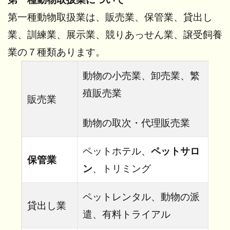
い
第一種動物取扱業は、販売業、保管業、貸出し
ご
に
業、訓練業、展示業、競りあっせん業、譲受飼養
5
業の７種類あります。
Contact
動物の小売業、卸売業、繁
殖販売業
販売業
動物の取次・代理販売業
ペットホテル、
ペットサロ
保管業
ン
、トリミング
ペットレンタル、動物の派
貸出し業
遣、有料トライアル