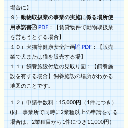
場合に】
９）
動物取扱業の事業の実施に係る場所使
用承諾書
PDF
：【賃貸物件で動物取扱業
を営もうとする場合】
１０）犬猫等健康安全計画
PDF
：【
販売
業
で犬または猫を販売する場】
１１）飼養施設付近の見取り図：【飼養施
設を有する場合】飼養施設の場所がわかる
地図のことです。
１２）申請手数料：
15,000円
（1件につき）
(同一事業所で同時に2業種以上の申請をする
場合は、2業種目から1件につき11,000円）