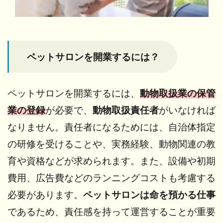
類提
出
2.5
④ 書
類の
ペットサロンを開業するには？
受
付・
審査
ペットサロンを開業するには、
動物取扱業の保管
2.6
業の登録
が必要で、
動物取扱責任者
がいなければ
⑤ 施
なりません。責任者になるためには、自治体指定
設調
査
の研修を受けることや、実務経験、動物関連の教
2.7
育や資格などが求められます。また、設備や初期
⑥ 登
費用、広告費などのランニングコストも考慮する
録証
交付
必要があります。
ペットサロンは命を預かる仕事
2.8
であるため、責任感を持って運営することが重要
⑦ 営