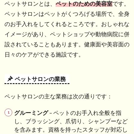
ペットサロンとは、
ペットのための美容室
です。
ペッ
トサ
ペットサロンはペットがくつろげる場所で、全身
ロン
のお手入れをしてくれるところです。おしゃれな
の業
務
イメージがあり、ペットショップや動物病院に併
2
設されていることもあります。健康面や美容面の
ペッ
日々のケアができる施設です。
トサ
ロン
を開
業す
ペットサロンの業務
るに
は？
ペットサロンの主な業務は次の通りです：
2.1
動物
取扱
グルーミング
– ペットのお手入れ全般を指
業と
し、ブラッシング、爪切り、シャンプーなど
は？
を含みます。資格を持ったスタッフが対応し