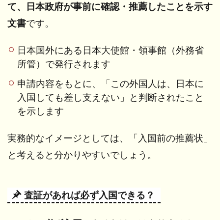
管す
て、日本政府が事前に確認・推薦したことを示す
るの
文書
です。
はど
こ？
日本国外にある
日本大使館・領事館（外務省
4
所管）で発行されます
「査
証」
申請内容をもとに、
「この外国人は、日本に
と
「在
入国しても差し支えない」と判断されたこと
留資
を示します
格」
の違
い
実務的なイメージとしては、
「入国前の推薦状」
（ま
と考えると分かりやすいでしょう。
と
め）
5
査証があれば必ず入国できる？
専
門
家