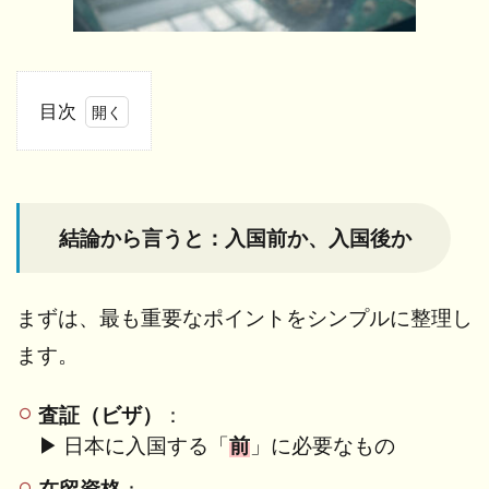
目次
1
結論
から
言う
結論から言うと：入国前か、入国後か
と：
入国
前
か、
まずは、最も重要なポイントをシンプルに整理し
入国
ます。
後か
2
査証（ビザ）
：
査証
（ビ
▶ 日本に入国する「
前
」に必要なもの
ザ）
とは