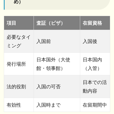
め）
項目
査証（ビザ）
在留資格
必要なタイ
入国前
入国後
ミング
日本国外（大使
日本国内
発行場所
館・領事館）
（入管）
日本での活
法的役割
入国の可否
動内容
有効性
入国時まで
在留期間中