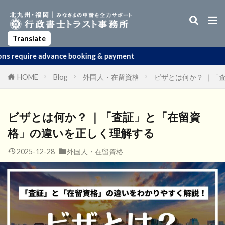
Business Manager Visa
Startup Visa
Permanent Residency
Spouse Visa
Apostille
Translate
ce booking & payment
HOME
Blog
外国人・在留資格
ビザとは何か？ ｜「
ビザとは何か？ ｜「査証」と「在留資
格」の違いを正しく理解する
2025-12-28
外国人・在留資格