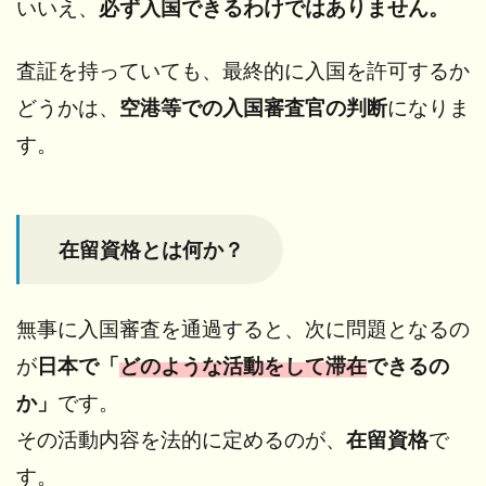
いいえ、
必ず入国できるわけではありません。
に
相
談
査証を持っていても、
最終的に入国を許可するか
す
どうかは、
空港等での入国審査官の判断
になりま
る
と
す。
い
う
選
択
在留資格とは何か？
6
📩
Contact（お
問い合わ
無事に入国審査を通過すると、次に問題となるの
せ・連絡）
が
日本で「
どのような活動をして滞在
できるの
か」
です。
その活動内容を法的に定めるのが、
在留資格
で
す。