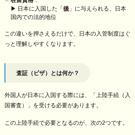
在留資格
：
何
▶ 日本に入国した「
後
」に与えられる、日本
か？
国内での法的地位
2.1
パス
この違いを押さえるだけで、日本の入管制度はぐ
ポー
ト
っと理解しやすくなります。
（旅
券）
とは
査証（ビザ）とは何か？
2.2
査証
（ビ
ザ）
外国人が日本に入国する際には、
「上陸手続（入
とは
国審査）」を受ける必要があります。
2.3
査証
この上陸手続で必要となるのが、次の2つです。
があ
れば