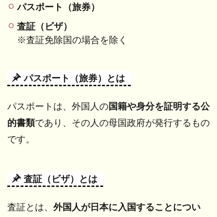
必ず
パスポート（旅券）
入国
でき
査証（ビザ）
る？
※査証免除国の場合を除く
3
在留
資格
パスポート（旅券）とは
とは
何
か？
パスポートは、外国人の
国籍や身分を証明する公
3.1
的書類
であり、
その人の母国政府が発行するもの
在留
です。
資格
の役
割
査証（ビザ）とは
3.2
在留
資格
査証とは、
外国人が日本に入国することについ
を所