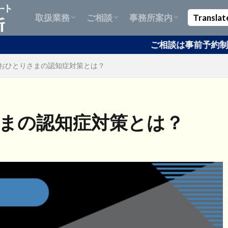
Support for Obtaining Management
Official Document Retrieval &
Unified Supplier Qualification Support
Support for Obtaining, Changing, and
外国人の方：帰化申請サポート
外国人の方：永住許可申請サポート
企業様：在留資格取得・変更・更新
ABTC（APECビジネストラベルカー
自動車業務：名義変更・車庫証明・
風俗営業許可等：飲食店開業サポー
遺言書作成サポート
認知症対策：任意後見契約・死後事
ドローン許可申請サポート
お客様の声 | Customer Testimonial
情報発信
Site Map
取扱業務
ご相談
事務所案内
Translat
and Administration Visa and
Apostille Support
for Overseas Companies | Japan
Renewing Residency Status
申請サポート
ド）申請代行サポート
出張封印
ト
務委任契約など
sa
Startup Visa
Permanent Residency
Spouse Visa
Apostille
Support for Obtaining Management
Official Document Retrieval &
Unified Supplier Qualification Support
Support for Obtaining, Changing, and
外国人の方：帰化申請サポート
外国人の方：永住許可申請サポート
企業様：在留資格取得・変更・更新
ABTC（APECビジネストラベルカー
自動車業務：名義変更・車庫証明・
風俗営業許可等：飲食店開業サポー
遺言書作成サポート
認知症対策：任意後見契約・死後事
ドローン許可申請サポート
お客様の声 | Customer Testimonial
情報発信
Site Map
ご相談は事前予約制です| Consultations r
 おひとりさまの認知症対策とは？
Company Establishment（For
Government Procurement
Applications（For Foreigners）
and Administration Visa and
Apostille Support
for Overseas Companies | Japan
Renewing Residency Status
申請サポート
ド）申請代行サポート
出張封印
ト
務委任契約など
Foreigners）
Company Establishment（For
Government Procurement
Applications（For Foreigners）
さまの認知症対策とは？
Foreigners）