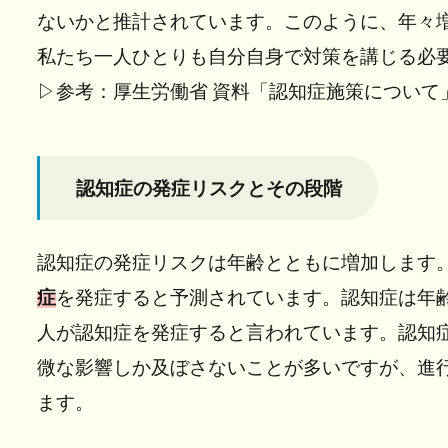
症
ないかと推計されています。このように、年々
リ
私たち一人ひとりも自分自身で対策を講じる必
ス
ク
▷参考：厚生労働省 資料「認知症施策について
と
そ
の
認知症の発症リスクとその段階
段
階
4
認知症の発症リスクは年齢とともに増加します。2
”おひ
症
を発症すると予測されています。認知症は年齢
とり
人が認知症を発症すると言われています。認知
さ
ま”が
微な影響しか及ぼさないことが多いですが、進
認知
ます。
症に
なっ