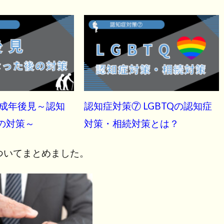
 成年後見～認知
認知症対策⑦ LGBTQの認知症
の対策～
対策・相続対策とは？
ついてまとめました。