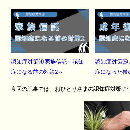
認知症対策④ 家族信託～認知
認知症対策⑤
症になる前の対策2～
症になった後
今回の記事では、
おひとりさまの認知症対策
に