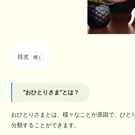
目次
1
”おひ
とり
さ
”おひとりさま”とは？
ま”と
は？
おひとりさまとは、様々なことが原因で、ひと
2
分類することができます。
認
知