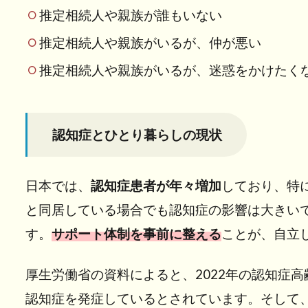
症
推定相続人や親族が誰もいない
と
推定相続人や親族がいるが、仲が悪い
ひ
と
推定相続人や親族がいるが、迷惑をかけたく
り
暮
ら
し
認知症とひとり暮らしの現状
の
現
状
日本では、
認知症患者が年々増加
しており、特
と同居している場合でも認知症の影響は大きい
3
認
す。
サポート体制を事前に整える
ことが、自立
知
症
厚生労働省の資料によると、2022年の認知症高齢
の
認知症を発症しているとされています。そして、2
発