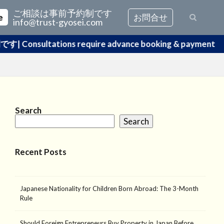
s
ご相談は事前予約制です
e
お問合せ
info@trust-gyosei.com
s
equire advance booking & payment
Search
Search
Recent Posts
Japanese Nationality for Children Born Abroad: The 3-Month
Rule
Should Foreign Entrepreneurs Buy Property in Japan Before