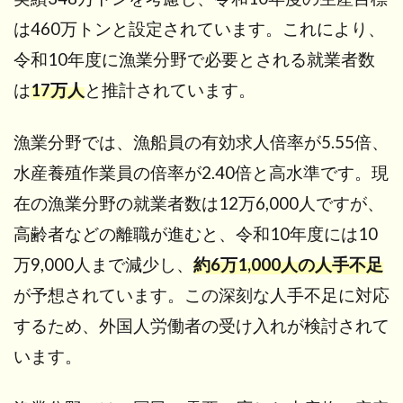
6.2.1
は460万トンと設定されています。これにより、
日本語能
力試験
令和10年度に漁業分野で必要とされる就業者数
（JLPT）
は
17万人
と推計されています。
6.2.2
国際交
漁業分野では、漁船員の有効求人倍率が5.55倍、
流基金
日本語
水産養殖作業員の倍率が2.40倍と高水準です。現
基礎テ
在の漁業分野の就業者数は12万6,000人ですが、
スト
高齢者などの離職が進むと、令和10年度には10
6.3
3. 技
万9,000人まで減少し、
約6万1,000人の人手不足
能実
が予想されています。この深刻な人手不足に対応
習2号
を修
するため、外国人労働者の受け入れが検討されて
了す
る
います。
7