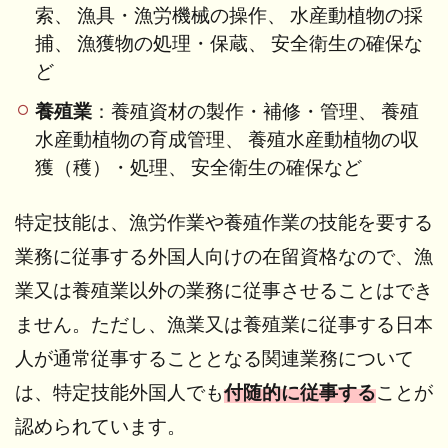
験と
索、 漁具・漁労機械の操作、 水産動植物の採
は?
捕、 漁獲物の処理・保蔵、 安全衛生の確保な
7.2
ど
2. 日
養殖業
：養殖資材の製作・補修・管理、 養殖
本語
試験
水産動植物の育成管理、 養殖水産動植物の収
に合
獲（穫）・処理、 安全衛生の確保など
格す
る
特定技能は、漁労作業や養殖作業の技能を要する
8
業務に従事する外国人向けの在留資格なので、漁
特定
技能
業又は養殖業以外の業務に従事させることはでき
「農
業」
ません。ただし、漁業又は養殖業に従事する⽇本
外国
⼈が通常従事することとなる関連業務について
人の
採用
は、特定技能外国⼈でも
付随的に従事する
ことが
手順
認められています。
9