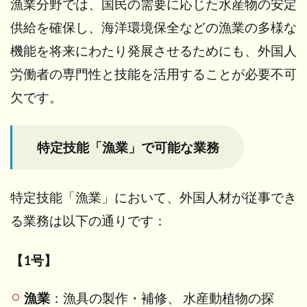
外国
漁業分野では、国民の需要に応じた水産物の安定
人労
供給を確保し、海洋環境保全などの漁業の多様な
働者
の要
機能を将来にわたり発展させるためにも、外国人
件
労働者の専門性と技能を活用することが必要不可
（2
号の
欠です。
場
合）
7.1
特定技能「漁業」で可能な業務
1. 技
能系
の試
特定技能「漁業」において、外国人材が従事でき
験に
合格
る業務は以下の通りです：
する
7.1.1
【1号】
２号漁
業技能
漁業
：漁具の製作・補修、 水産動植物の探
測定試