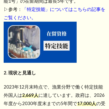
能1号」の在留期間は最長5年です。
の
▷参考：
「特定技能」についてはこちらの記事を
違
い
ご覧ください。
3
背
景
と
必
要
性
4
特定
2. 現状と見通し
技能
「漁
業」
2023年12月末時点で、漁業分野で働く特定技能
で可
外国人は
2,669
人
に達しています。政府は、2026
能な
業務
年度から2030年度末までの5年間で
17,000
人
の受