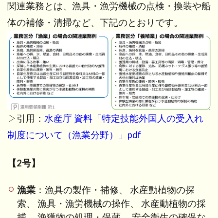
関連業務とは、漁具・漁労機械の点検・換装や船
さ
い
体の補修・清掃など、下記のとおりです。
ご
に
▷引用：
水産庁 資料「特定技能外国人の受入れ
制度について（漁業分野）」pdf
【2号】
漁業
：漁具の製作・補修、 水産動植物の探
索、 漁具・漁労機械の操作、 水産動植物の採
捕、 漁獲物の処理・保蔵、 安全衛生の確保な