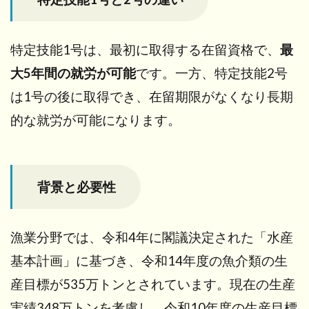
1. 技
能系
の試
特定技能1号は、最初に取得する在留資格で、
最
験に
合格
大5年間の就労が可能
です。一方、特定技能2号
する
は1号の後に取得でき、在留期限がなくなり長期
6.1.1
的な就労が可能になります。
１号漁
業技能
測定試
験と
は?
背景と必要性
6.2
2. 日
漁業分野では、令和4年に閣議決定された「水産
本語
試験
基本計画」に基づき、令和14年度の魚介類の生
に合
格す
産目標が535万トンとされています。現在の生産
る
実績348万トンを考慮し、令和10年度の生産目標