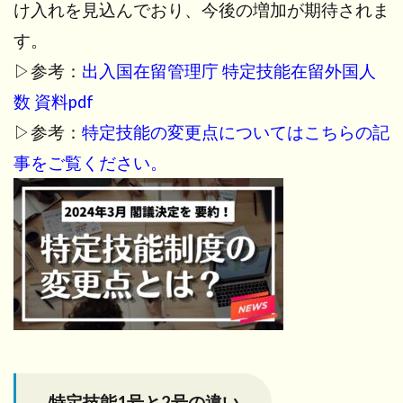
5
け入れを見込んでおり、今後の増加が期待されま
受
す。
入
れ
▷参考：
出入国在留管理庁 特定技能在留外国人
企
業
数 資料pdf
の
▷参考：
特定技能の変更点についてはこちらの記
要
件
事をご覧ください。
6
外国
人労
働者
の要
件
（1
号の
場
合）
6.1
特定技能1号と2号の違い