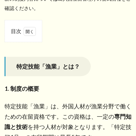
確認ください。
目次
1
特定
技能
「漁
特定技能「漁業」とは？
業」
と
は？
1. 制度の概要
2
特
定
特定技能「漁業」は、外国人材が漁業分野で働く
技
ための在留資格です。この資格は、一定の
専門知
能1
号
識と技術
を持つ人材が対象となります。「特定技
と2
号