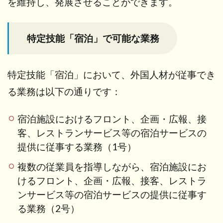
を維持し、発展させることができます。
外国
人労
働者
特定技能「宿泊」で可能な業務
の要
件
（2
号の
特定技能「宿泊」において、外国人材が従事でき
場
る業務は以下の通りです：
合）
7.1
宿泊施設におけるフロント、企画・広報、接
1. 技
客、レストランサービス等の宿泊サービスの
能系
の試
提供に従事する業務（1号）
験に
合格
複数の従業員を指導しながら、宿泊施設にお
する
けるフロント、企画・広報、接客、レストラ
ンサービス等の宿泊サービスの提供に従事す
7.1.1
宿泊分
る業務（2号）
野特定