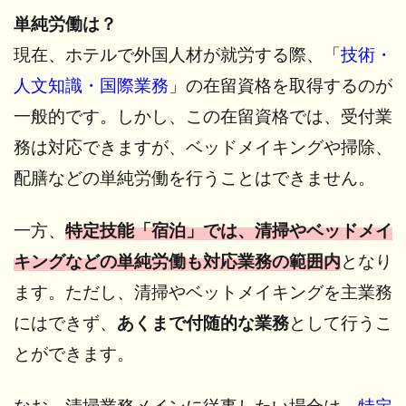
技能2
単純労働は？
号評価
試験と
現在、ホテルで外国人材が就労する際、「
技術・
は?
人文知識・国際業務
」の在留資格を取得するのが
8
一般的です。しかし、この在留資格では、受付業
特定
技能
務は対応できますが、ベッドメイキングや掃除、
「宿
泊」
配膳などの単純労働を行うことはできません。
外国
人の
一方、
特定技能「宿泊」では、清掃やベッドメイ
採用
手順
キングなどの単純労働も対応業務の範囲内
となり
9
ます。ただし、清掃やベットメイキングを主業務
さ
にはできず、
あくまで付随的な業務
として行うこ
い
ご
とができます。
に