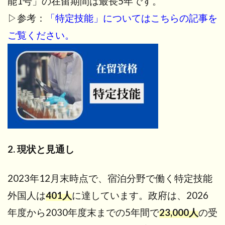
能1号」の在留期間は最長5年です。
の
▷参考：
「特定技能」についてはこちらの記事を
違
い
ご覧ください。
3
背
景
と
必
要
性
4
特定
2. 現状と見通し
技能
「宿
泊」
2023年12月末時点で、宿泊分野で働く特定技能
で可
外国人は
401
人
に達しています。政府は、2026
能な
業務
年度から2030年度末までの5年間で
23,000
人
の受
5