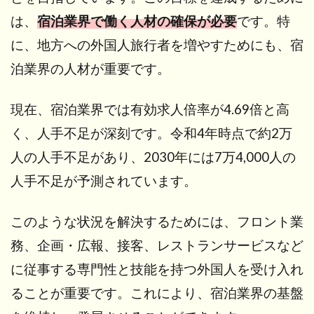
は、
宿泊業界で働く人材の確保が必要
です。特
6.2.1
日本語能
に、地方への外国人旅行者を増やすためにも、宿
力試験
泊業界の人材が重要です。
（JLPT）
6.2.2
現在、宿泊業界では有効求人倍率が4.69倍と高
国際交
流基金
く、人手不足が深刻です。令和4年時点で約2万
日本語
人の人手不足があり、2030年には7万4,000人の
基礎テ
スト
人手不足が予測されています。
6.3
3. 技
このような状況を解決するためには、フロント業
能実
習2号
務、企画・広報、接客、レストランサービスなど
を修
に従事する専門性と技能を持つ外国人を受け入れ
了す
る
ることが重要です。これにより、宿泊業界の基盤
7