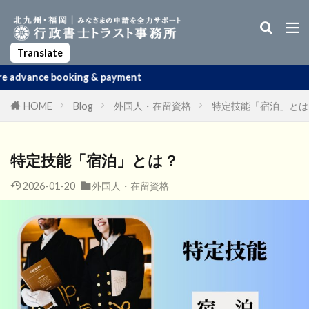
Business Manager Visa
Startup Visa
Permanent Residency
Spouse Visa
Apostille
Translate
 & payment
HOME
Blog
外国人・在留資格
特定技能「宿泊」とは
特定技能「宿泊」とは？
2026-01-20
外国人・在留資格