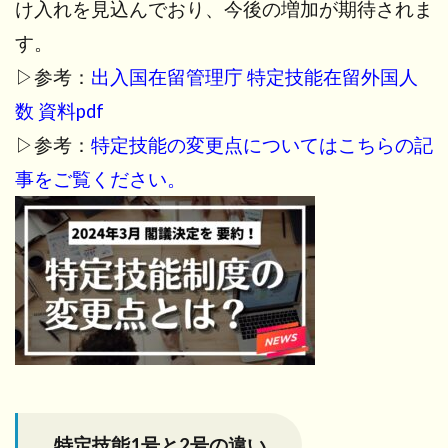
け入れを見込んでおり、今後の増加が期待されま
受
す。
入
れ
▷参考：
出入国在留管理庁 特定技能在留外国人
企
業
数 資料pdf
の
▷参考：
特定技能の変更点についてはこちらの記
要
件
事をご覧ください。
6
外国
人労
働者
の要
件
（1
号の
場
合）
6.1
特定技能1号と2号の違い