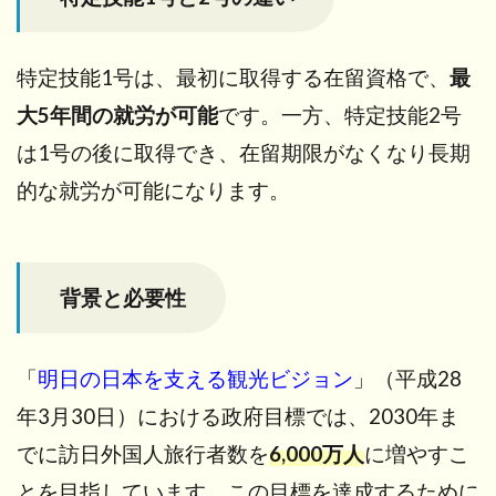
1. 技
能系
の試
特定技能1号は、最初に取得する在留資格で、
最
験に
合格
大5年間の就労が可能
です。一方、特定技能2号
する
は1号の後に取得でき、在留期限がなくなり長期
6.1.1
的な就労が可能になります。
宿泊分
野特定
技能１
号評価
試験と
背景と必要性
は?
6.2
「
明日の日本を支える観光ビジョン
2. 日
」（平成28
本語
年3月30日）における政府目標では、2030年ま
試験
に合
でに訪日外国人旅行者数を
6,000万人
に増やすこ
格す
とを目指しています。この目標を達成するために
る