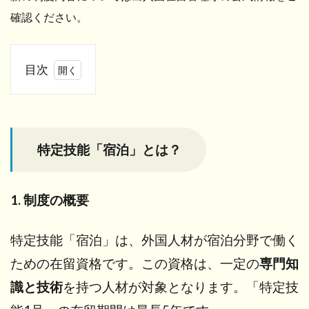
確認ください。
目次
1
特定
技能
「宿
特定技能「宿泊」とは？
泊」
と
は？
1. 制度の概要
2
特
定
特定技能「宿泊」は、外国人材が宿泊分野で働く
技
ための在留資格です。この資格は、一定の
専門知
能1
号
識と技術
を持つ人材が対象となります。「特定技
と2
号