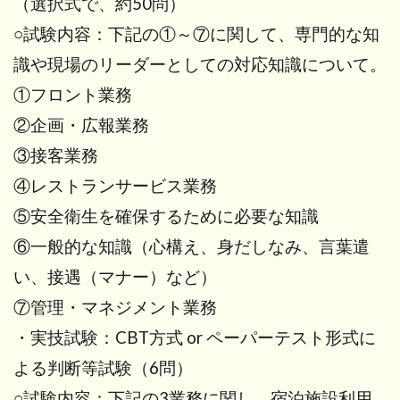
（選択式で、約50問）
○試験内容：下記の①～⑦に関して、専門的な知
識や現場のリーダーとしての対応知識について。
①フロント業務
②企画・広報業務
③接客業務
④レストランサービス業務
⑤安全衛生を確保するために必要な知識
⑥一般的な知識（心構え、身だしなみ、言葉遣
い、接遇（マナー）など）
⑦管理・マネジメント業務
・実技試験：CBT方式 or ペーパーテスト形式に
よる判断等試験（6問）
○試験内容：下記の3業務に関し、宿泊施設利用