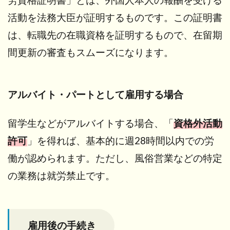
労資格証明書」とは、外国人本人の報酬を受ける
労働
保険
活動を法務大臣が証明するものです。この証明書
の手
は、転職先の在職資格を証明するもので、在留期
続き
間更新の審査もスムーズになります。
4.3
就業
規則
の整
アルバイト・パートとして雇用する場合
備
5
留学生などがアルバイトする場合、「
資格外活動
雇
用
許可
」を得れば、基本的に週28時間以内での労
後
働が認められます。ただし、風俗営業などの特定
の
注
の業務は就労禁止です。
意
点
5.1
在留
雇用後の手続き