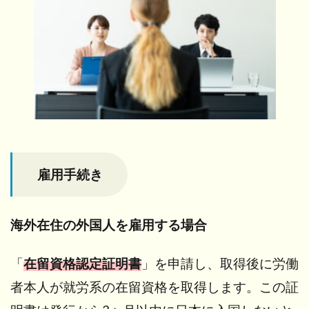
卒採
用
3.3
日本
で就
労中
の外
国人
の中
途採
用
雇用手続き
3.4
アル
バイ
海外在住の外国人を雇用する場合
ト・
パー
「
在留資格認定証明書
」を申請し、取得後に労働
トと
して
者本人が就労系の在留資格を取得します。この証
雇用
する