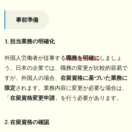
事
前
準
事前準備
備
1.1
1. 担
1. 担当業務の明確化
当業
務の
明確
外国人労働者が従事する
職務を明確に
しましょ
化
う。日本の企業では、職務の変更が比較的容易で
1.2
すが、外国人の場合、
在留資格に基づいた業務に
2. 在
留資
限定
されます。業務内容に変更が必要な場合は、
格の
「
在留資格変更申請
」を行う必要があります。
確認
2
在
2. 在留資格の確認
留
資