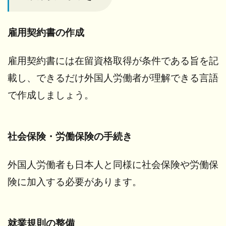
資格
の更
新
雇用契約書の作成
5.2
試用
雇用契約書には在留資格取得が条件である旨を記
期間
載し、できるだけ外国人労働者が理解できる言語
の説
明
で作成しましょう。
5.3
ハラ
スメ
社会保険・労働保険の手続き
ント
防止
と安
外国人労働者も日本人と同様に社会保険や労働保
全配
険に加入する必要があります。
慮
6
さ
就業規則の整備
い