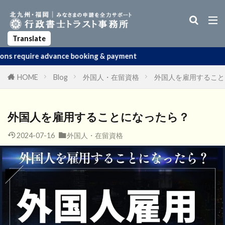
Business Manager Visa
Startup Visa
Permanent Residency
Spouse Visa
Apostille
Translate
nce booking & payment
HOME
Blog
外国人・在留資格
外国人を雇用すること
外国人を雇用することになったら？
2024-07-16
外国人・在留資格