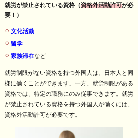
3
就労が禁止されている資格（
資格外活動許可
が必
雇
要！）
用
手
続
文化活動
き
留学
3.1
海外
家族滞在
など
在住
の外
国人
就労制限がない資格を持つ外国人は、日本人と同
を雇
様に働くことができます。一方、就労制限がある
用す
る場
資格では、特定の職務にのみ従事できます。就労
合
が禁止されている資格を持つ外国人が働くには、
3.2
資格外活動許可が必要です。
外国
人留
学生
の新