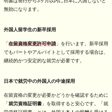
明書は発行から3ヶ月以内に日本に入国しないと
場合
無効になります。
4
雇
用
外国人留学生の新卒採用
後
の
手
「
在留資格変更許可申請
」を行います。新卒採用
続
き
でもパートやアルバイトとして採用する場合は、
継続的かつ安定的な就労が必要です。
4.1
雇用
契約
書の
日本で就労中の外国人の中途採用
作成
4.2
在留資格の変更が必要かどうかを確認するために
社会
保
「
就労資格証明書
」を取得すると安心です。「就
険・