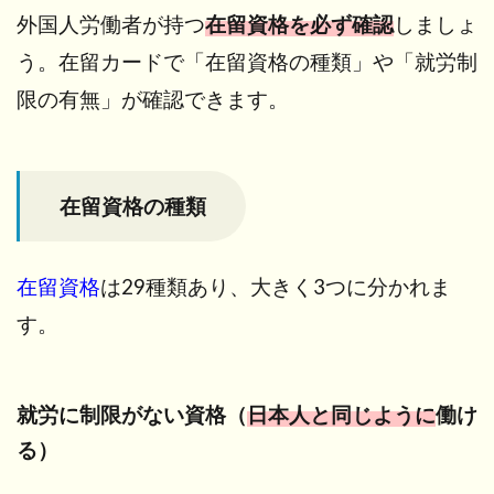
格
外国人労働者が持つ
在留資格を必ず確認
しましょ
の
種
う。在留カードで「在留資格の種類」や「就労制
類
限の有無」が確認できます。
2.1
就労
に制
限が
在留資格の種類
ない
資格
（日
在留資格
本人
は29種類あり、大きく3つに分かれま
と同
す。
じよ
うに
働け
る）
就労に制限がない資格（
日本人と同じように
働け
2.2
る）
就労
に制