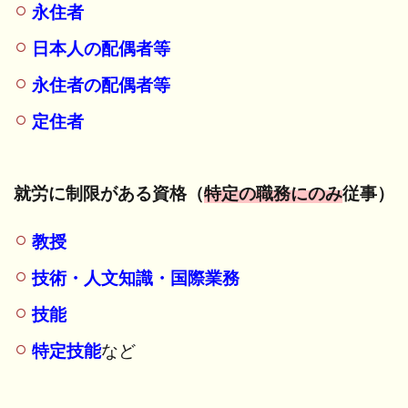
永住者
限が
ある
日本人の配偶者等
資格
（特
永住者の配偶者等
定の
職務
定住者
にの
み従
事）
就労に制限がある資格（
特定の職務にのみ
従事）
2.3
就労が
教授
禁止さ
れてい
技術・人文知識・国際業務
る資格
（資格
技能
外活動
許可が
特定技能
など
必
要！）